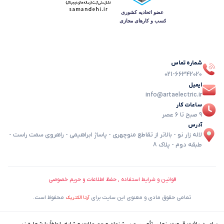
شماره تماس
021-66342020
ایمیل
info@artaelectric.ir
ساعات کار
9 صبح تا 6 عصر
آدرس
لاله زار نو - بالاتر از تقاطع منوچهری - پاساژ ابراهیمی - راهروی سمت راست -
طبقه دوم - پلاک 8
قوانین و شرایط استفاده , حفظ اطلاعات و حریم خصوصی
تمامی حقوق مادی و معنوی این سایت برای
محفوظ است.
آرتا الکتریک