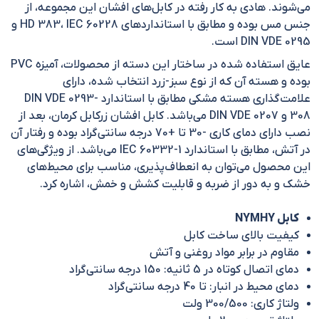
می‌شوند. هادی به کار رفته در کابل‌های افشان این مجموعه، از
جنس مس بوده و مطابق با استاندارد‌های HD 383، IEC 60228 و
DIN VDE 0295 است.
عایق استفاده شده در ساختار این دسته از محصولات، آمیزه PVC
بوده و هسته آن که از نوع سبز-زرد انتخاب شده، دارای
علامت‌گذاری هسته مشکی مطابق با استاندارد DIN VDE 0293-
308 و DIN VDE 0207 می‌باشد. کابل افشان زرکابل کرمان، بعد از
نصب دارای دمای کاری -30 تا +70 درجه سانتی‌گراد بوده و رفتار آن
در آتش، مطابق با استاندارد IEC 60332-1 می‌باشد. از ویژگی‌های
این محصول می‌توان به انعطاف‌پذیری، مناسب برای محیط‌های
خشک و به دور از ضربه و قابلیت کشش و خمش، اشاره کرد.
کابل NYMHY
کیفیت بالای ساخت کابل
مقاوم در برابر مواد روغنی و آتش
دمای اتصال کوتاه در 5 ثانیه: 150 درجه سانتی‌گراد
دمای محیط در انبار: تا 40 درجه سانتی‌گراد
ولتاژ کاری: 300/500 ولت