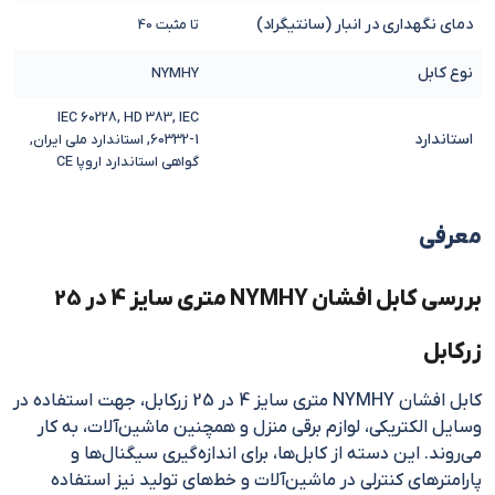
دمای نگهداری در انبار (سانتیگراد)
تا مثبت 40
نوع کابل
NYMHY
IEC 60228, HD 383, IEC
استاندارد
60332-1, استاندارد ملی ایران,
گواهی استاندارد اروپا CE
معرفی
بررسی کابل افشان NYMHY متری سایز 4 در 25
زرکابل
کابل افشان NYMHY متری سایز 4 در 25 زرکابل،‌ جهت استفاده در
وسایل الکتریکی، لوازم برقی منزل و همچنین ماشین‌آلات، به کار
می‌روند. این دسته از کابل‌ها، برای اندازه‌گیری سیگنال‌ها و
پارامتر‌های کنترلی در ماشین‌آلات و خط‌های تولید نیز استفاده