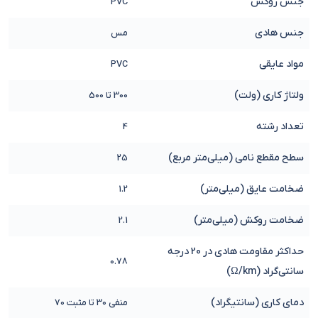
جنس روکش
PVC
جنس هادی
مس
مواد عایقی
PVC
ولتاژ کاری (ولت)
300 تا 500
تعداد رشته
4
سطح مقطع نامی (میلی‌متر مربع)
25
ضخامت عایق (میلی‌متر)
1.2
ضخامت روکش (میلی‌متر)
2.1
حداکثر مقاومت هادی در 20 درجه
0.78
سانتی‌گراد (Ω/km)
دمای کاری (سانتیگراد)
منفی 30 تا مثبت 70