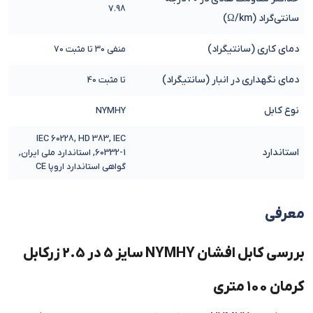
7.98
سانتی‌گراد (Ω/km)
دمای کاری (سانتیگراد)
منفی 30 تا مثبت 70
دمای نگهداری در انبار (سانتیگراد)
تا مثبت 40
نوع کابل
NYMHY
IEC 60228, HD 383, IEC
استاندارد
60332-1, استاندارد ملی ایران,
گواهی استاندارد اروپا CE
معرفی
بررسی کابل افشان NYMHY سایز 5 در 2.5 زرکابل
کرمان 100 متری