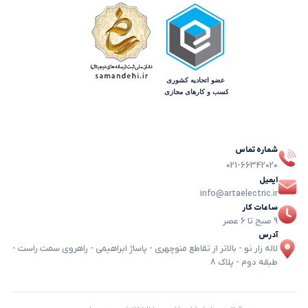
شماره تماس
021-66342020
ایمیل
info@artaelectric.ir
ساعات کار
9 صبح تا 6 عصر
آدرس
لاله زار نو - بالاتر از تقاطع منوچهری - پاساژ ابراهیمی - راهروی سمت راست -
طبقه دوم - پلاک 8