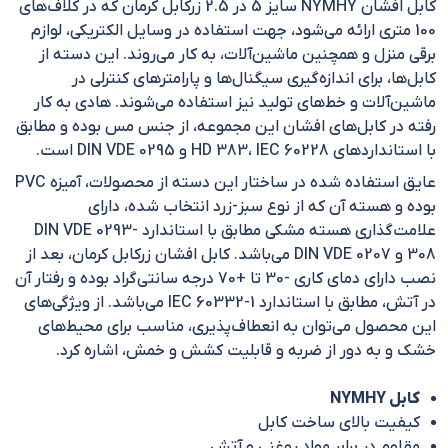
کابل افشان NYMHY سایز 5 در 2.5 زرکابل کرمان که در کلاف‌های
100 متری ارائه می‌شود،‌ جهت استفاده در وسایل الکتریکی، لوازم
برقی منزل و همچنین ماشین‌آلات، به کار می‌روند. این دسته از
کابل‌ها، برای اندازه‌گیری سیگنال‌ها و پارامتر‌های کنترلی در
ماشین‌آلات و خط‌های تولید نیز استفاده می‌شوند. هادی به کار
رفته در کابل‌های افشان این مجموعه، از جنس مس بوده و مطابق
با استاندارد‌های HD 383، IEC 60228 و DIN VDE 0295 است.
عایق استفاده شده در ساختار این دسته از محصولات، آمیزه PVC
بوده و هسته آن که از نوع سبز-زرد انتخاب شده، دارای
علامت‌گذاری هسته مشکی مطابق با استاندارد DIN VDE 0293-
308 و DIN VDE 0207 می‌باشد. کابل افشان زرکابل کرمان، بعد از
نصب دارای دمای کاری -30 تا +70 درجه سانتی‌گراد بوده و رفتار آن
در آتش، مطابق با استاندارد IEC 60332-1 می‌باشد. از ویژگی‌های
این محصول می‌توان به انعطاف‌پذیری، مناسب برای محیط‌های
خشک و به دور از ضربه و قابلیت کشش و خمش، اشاره کرد.
کابل NYMHY
کیفیت بالای ساخت کابل
مقاوم در برابر مواد روغنی و آتش