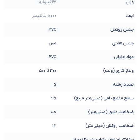
وزن
26 کیلوگرم
ابعاد
10000 سانتیمتر
جنس روکش
PVC
جنس هادی
مس
مواد عایقی
PVC
ولتاژ کاری (ولت)
300 تا 500
تعداد رشته
5
سطح مقطع نامی (میلی‌متر مربع)
2.5
ضخامت عایق (میلی‌متر)
0.8
ضخامت روکش (میلی‌متر)
1.2
حداکثر مقاومت هادی در 20 درجه