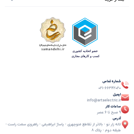
شماره تماس
021-66342020
ایمیل
info@artaelectric.ir
ساعات کار
9 صبح تا 6 عصر
آدرس
لاله زار نو - بالاتر از تقاطع منوچهری - پاساژ ابراهیمی - راهروی سمت راست -
طبقه دوم - پلاک 8