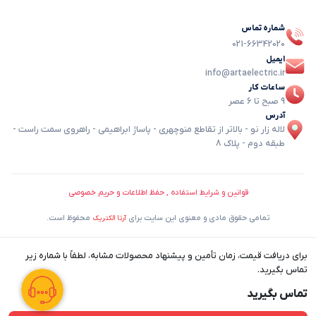
شماره تماس
021-66342020
ایمیل
info@artaelectric.ir
ساعات کار
9 صبح تا 6 عصر
آدرس
لاله زار نو - بالاتر از تقاطع منوچهری - پاساژ ابراهیمی - راهروی سمت راست -
طبقه دوم - پلاک 8
قوانین و شرایط استفاده , حفظ اطلاعات و حریم خصوصی
تمامی حقوق مادی و معنوی این سایت برای
محفوظ است.
آرتا الکتریک
برای دریافت قیمت، زمان تأمین و پیشنهاد محصولات مشابه، لطفاً با شماره زیر
تماس بگیرید.
تماس بگیرید